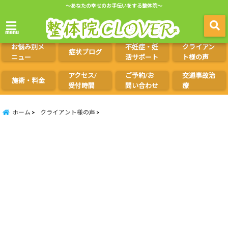
～あなたの幸せのお手伝いをする整体院～
menu
お悩み別メ
不妊症・妊
クライアン
症状ブログ
ニュー
活サポート
ト様の声
アクセス/
ご予約/お
交通事故治
施術・料金
受付時間
問い合わせ
療
ホーム
クライアント様の声