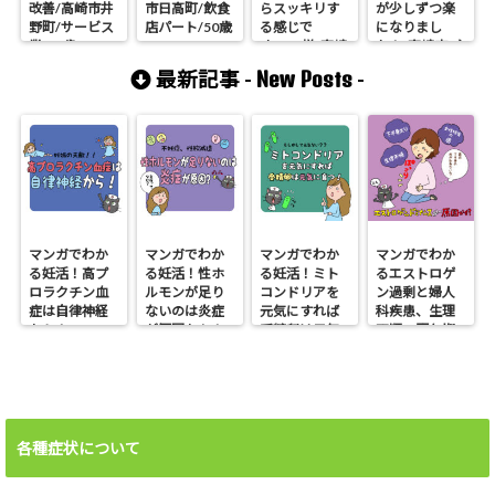
改善/高崎市井
市日高町/飲食
らスッキリす
が少しずつ楽
野町/サービス
店パート/50歳
る感じで
になりまし
業/56歳
す/A.N様/高崎
た！/高崎市/主
市/35歳
婦/30歳
New Posts
最新記事 -
-
マンガでわか
マンガでわか
マンガでわか
マンガでわか
る妊活！高プ
る妊活！性ホ
る妊活！ミト
るエストロゲ
ロラクチン血
ルモンが足り
コンドリアを
ン過剰と婦人
症は自律神経
ないのは炎症
元気にすれば
科疾患、生理
から！
が原因かも！
受精卵は元気
不順、更年期
に育つ
障害、不妊、
下半身太り
各種症状について