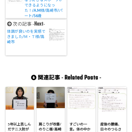
できるようになっ
た！/A.M様/高崎市/パ
ート/56歳
Next
次の記事 -
-
体調が良いのを実感で
きました/Ｍ・Ｔ様/高
崎市
Related Posts
関連記事 -
-
5年以上苦しん
肩こりが改善/
すごいの一
産後の腰痛、
だテニス肘が
のりこ様/高崎
言。体の中か
日々のつらさ