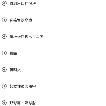
胸郭出口症候群
脊柱管狭窄症
腰椎椎間板ヘルニア
腰痛
腱鞘炎
起立性調節障害
野球肩・野球肘