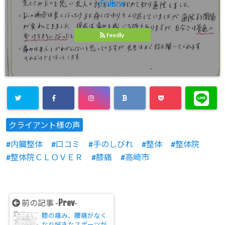
Follow
feedly
クライアント様の声
内臓整体
口コミ
手のしびれ
整体
整体院
整体院ＣＬＯＶＥＲ
膝痛
高崎市
Prev
前の記事 -
-
膝の痛み、腰痛がなく
なり好きなスポーツが