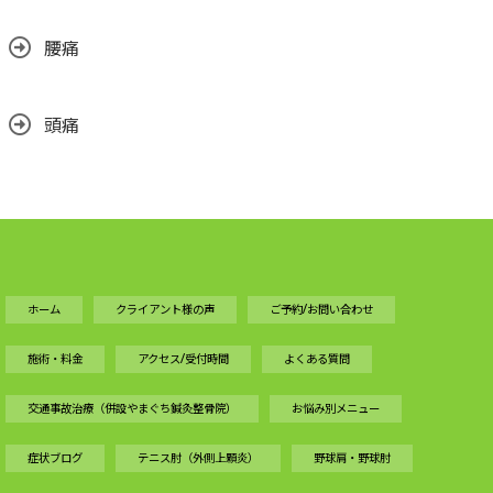
腰痛
頭痛
ホーム
クライアント様の声
ご予約/お問い合わせ
施術・料金
アクセス/受付時間
よくある質問
交通事故治療（併設やまぐち鍼灸整骨院）
お悩み別メニュー
症状ブログ
テニス肘（外側上顆炎）
野球肩・野球肘