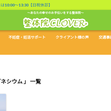
曜日は10:00〜13:30【日祝休診】
～あなたの幸せのお手伝いをする整体院～
不妊症・妊活サポート
クライアント様の声
交通事
グネシウム 」 一覧