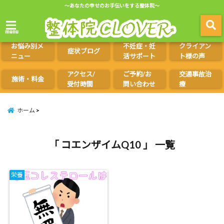
～あなたの幸せのお手伝いをする整体院～
menu
お悩み別メ
不妊症・妊
クライアン
症状ブログ
ニュー
活サポート
ト様の声
アクセス/
ご予約/お
交通事故治
施術・料金
受付時間
問い合わせ
療
ホーム
「 コエンザイムQ10 」 一覧
栄養