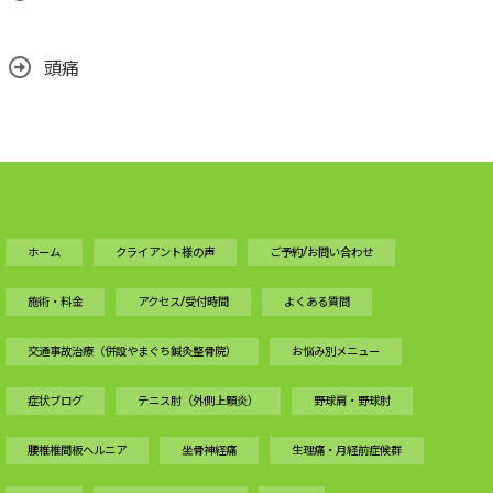
頭痛
ホーム
クライアント様の声
ご予約/お問い合わせ
施術・料金
アクセス/受付時間
よくある質問
交通事故治療（併設やまぐち鍼灸整骨院）
お悩み別メニュー
症状ブログ
テニス肘（外側上顆炎）
野球肩・野球肘
腰椎椎間板ヘルニア
坐骨神経痛
生理痛・月経前症候群