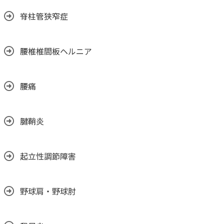
脊柱管狭窄症
腰椎椎間板ヘルニア
腰痛
腱鞘炎
起立性調節障害
野球肩・野球肘