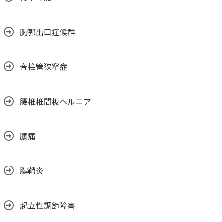
胸郭出口症候群
脊柱管狭窄症
腰椎椎間板ヘルニア
腰痛
腱鞘炎
起立性調節障害