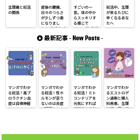
生理痛と妊活
産後の腰痛、
すごいの一
妊活中、生理
の関係
日々のつらさ
言。体の中か
が来るたびに
が少しずつ楽
らスッキリす
辛くなるあな
になりまし
る感じで
たへ
た！/高崎市/主
す/A.N様/高崎
婦/30歳
市/35歳
New Posts
最新記事 -
-
マンガでわか
マンガでわか
マンガでわか
マンガでわか
る妊活！高プ
る妊活！性ホ
る妊活！ミト
るエストロゲ
ロラクチン血
ルモンが足り
コンドリアを
ン過剰と婦人
症は自律神経
ないのは炎症
元気にすれば
科疾患、生理
から！
が原因かも！
受精卵は元気
不順、更年期
に育つ
障害、不妊、
下半身太り