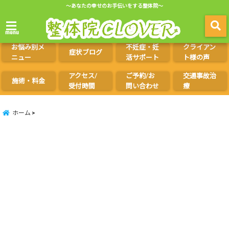
～あなたの幸せのお手伝いをする整体院～
menu
お悩み別メ
不妊症・妊
クライアン
症状ブログ
ニュー
活サポート
ト様の声
アクセス/
ご予約/お
交通事故治
施術・料金
受付時間
問い合わせ
療
ホーム