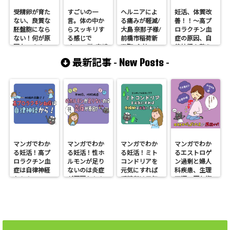
受精卵が育た
すごいの一
ヘルニアによ
妊活、体質改
ない、良質な
言。体の中か
る痛みが軽減/
善！！〜高プ
胚盤胞になら
らスッキリす
大島 奈那子様/
ロラクチン血
ない！何が原
る感じで
前橋市稲荷新
症の原因、自
因なの？？
す/A.N様/高崎
田町/会社
律神経を整え
市/35歳
員/32歳
よう〜
New Posts
最新記事 -
-
マンガでわか
マンガでわか
マンガでわか
マンガでわか
る妊活！高プ
る妊活！性ホ
る妊活！ミト
るエストロゲ
ロラクチン血
ルモンが足り
コンドリアを
ン過剰と婦人
症は自律神経
ないのは炎症
元気にすれば
科疾患、生理
から！
が原因かも！
受精卵は元気
不順、更年期
に育つ
障害、不妊、
下半身太り