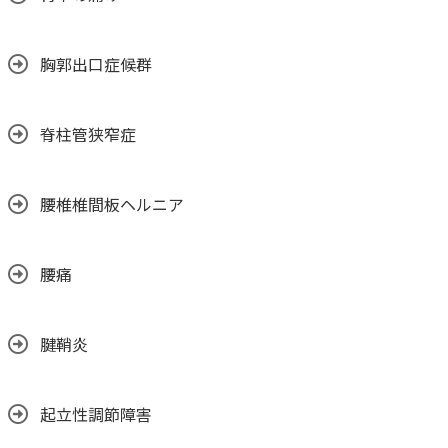
胸郭出口症候群
脊柱管狭窄症
腰椎椎間板ヘルニア
腰痛
腱鞘炎
起立性調節障害