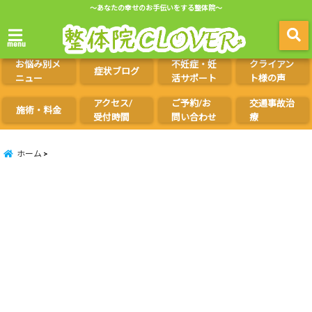
～あなたの幸せのお手伝いをする整体院～
menu
お悩み別メ
不妊症・妊
クライアン
症状ブログ
ニュー
活サポート
ト様の声
アクセス/
ご予約/お
交通事故治
施術・料金
受付時間
問い合わせ
療
ホーム