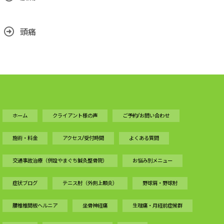
頭痛
ホーム
クライアント様の声
ご予約/お問い合わせ
施術・料金
アクセス/受付時間
よくある質問
交通事故治療（併設やまぐち鍼灸整骨院）
お悩み別メニュー
症状ブログ
テニス肘（外側上顆炎）
野球肩・野球肘
腰椎椎間板ヘルニア
坐骨神経痛
生理痛・月経前症候群