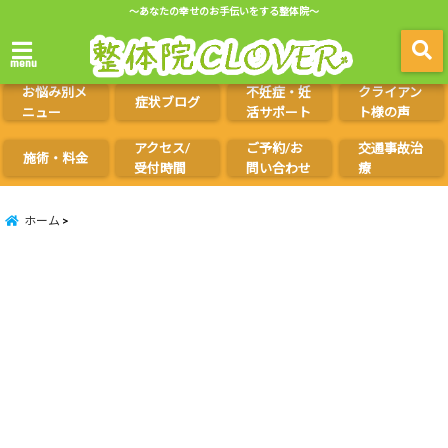
～あなたの幸せのお手伝いをする整体院～
menu
お悩み別メ
不妊症・妊
クライアン
症状ブログ
ニュー
活サポート
ト様の声
アクセス/
ご予約/お
交通事故治
施術・料金
受付時間
問い合わせ
療
ホーム