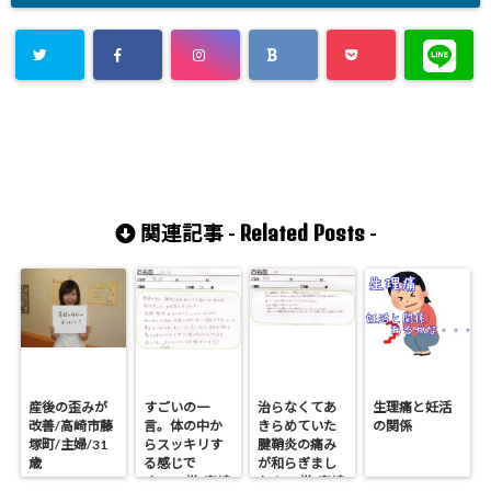
Related Posts
関連記事 -
-
産後の歪みが
すごいの一
治らなくてあ
生理痛と妊活
改善/高崎市藤
言。体の中か
きらめていた
の関係
塚町/主婦/31
らスッキリす
腱鞘炎の痛み
歳
る感じで
が和らぎまし
す/A.N様/高崎
た！/H様/高崎