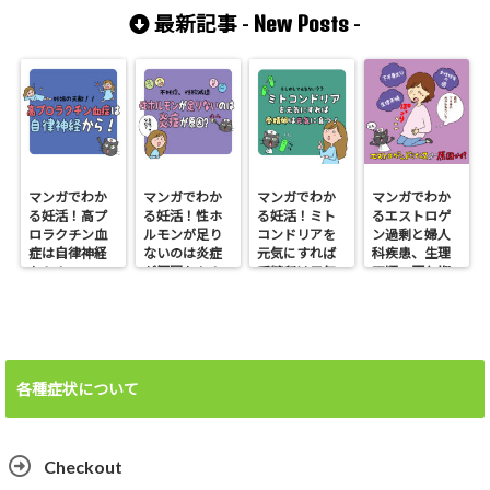
市/35歳
市
New Posts
最新記事 -
-
マンガでわか
マンガでわか
マンガでわか
マンガでわか
る妊活！高プ
る妊活！性ホ
る妊活！ミト
るエストロゲ
ロラクチン血
ルモンが足り
コンドリアを
ン過剰と婦人
症は自律神経
ないのは炎症
元気にすれば
科疾患、生理
から！
が原因かも！
受精卵は元気
不順、更年期
に育つ
障害、不妊、
下半身太り
各種症状について
Checkout