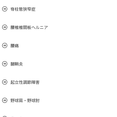
脊柱管狭窄症
腰椎椎間板ヘルニア
腰痛
腱鞘炎
起立性調節障害
野球肩・野球肘