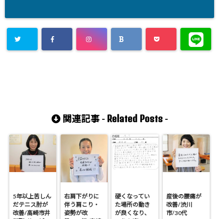
Related Posts
関連記事 -
-
5年以上苦しん
右肩下がりに
硬くなってい
産後の腰痛が
だテニス肘が
伴う肩こり・
た場所の動き
改善/渋川
改善/高崎市井
姿勢が改
が良くなり、
市/30代