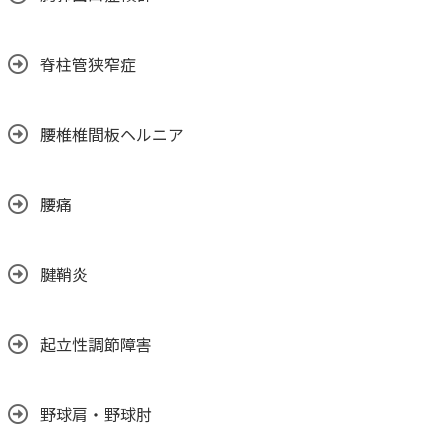
脊柱管狭窄症
腰椎椎間板ヘルニア
腰痛
腱鞘炎
起立性調節障害
野球肩・野球肘