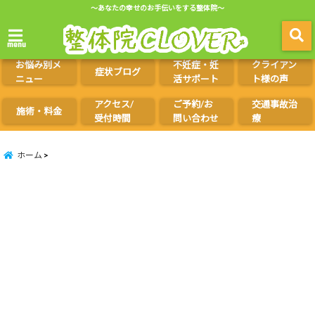
～あなたの幸せのお手伝いをする整体院～
menu
お悩み別メ
不妊症・妊
クライアン
症状ブログ
ニュー
活サポート
ト様の声
アクセス/
ご予約/お
交通事故治
施術・料金
受付時間
問い合わせ
療
ホーム