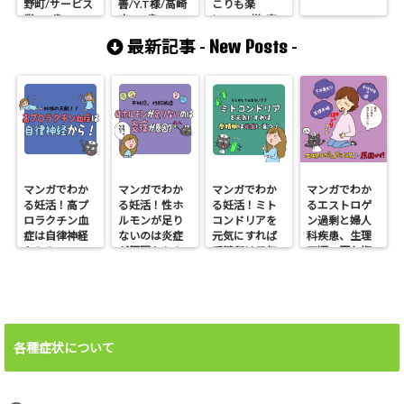
野町/サービス
善/Y.T様/高崎
こりも楽
業/56歳
市/33歳
に!/M.T様/高
崎市/調理
New Posts
最新記事 -
-
師/54歳
マンガでわか
マンガでわか
マンガでわか
マンガでわか
る妊活！高プ
る妊活！性ホ
る妊活！ミト
るエストロゲ
ロラクチン血
ルモンが足り
コンドリアを
ン過剰と婦人
症は自律神経
ないのは炎症
元気にすれば
科疾患、生理
から！
が原因かも！
受精卵は元気
不順、更年期
に育つ
障害、不妊、
下半身太り
各種症状について