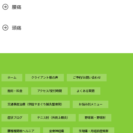
腰痛
頭痛
ホーム
クライアント様の声
ご予約/お問い合わせ
施術・料金
アクセス/受付時間
よくある質問
交通事故治療（併設やまぐち鍼灸整骨院）
お悩み別メニュー
症状ブログ
テニス肘（外側上顆炎）
野球肩・野球肘
腰椎椎間板ヘルニア
坐骨神経痛
生理痛・月経前症候群