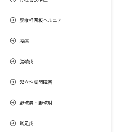
腰椎椎間板ヘルニア
腰痛
腱鞘炎
起立性調節障害
野球肩・野球肘
鵞足炎