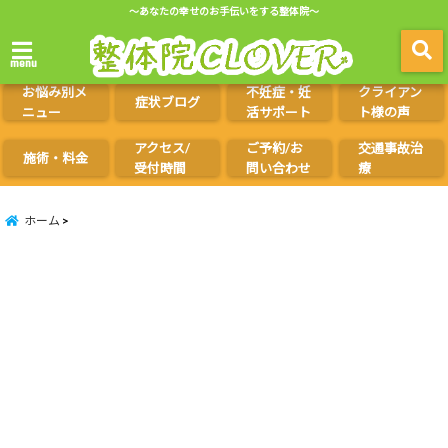
～あなたの幸せのお手伝いをする整体院～
menu
お悩み別メ
不妊症・妊
クライアン
症状ブログ
ニュー
活サポート
ト様の声
アクセス/
ご予約/お
交通事故治
施術・料金
受付時間
問い合わせ
療
ホーム