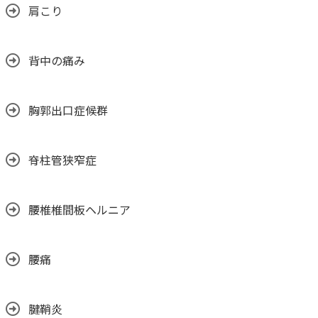
肩こり
背中の痛み
胸郭出口症候群
脊柱管狭窄症
腰椎椎間板ヘルニア
腰痛
腱鞘炎