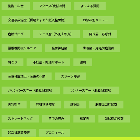
施術・料金
アクセス/受付時間
よくある質問
交通事故治療（併設やまぐち鍼灸整骨院）
お悩み別メニュー
症状ブログ
テニス肘（外側上顆炎）
野球肩・野球肘
腰椎椎間板ヘルニア
坐骨神経痛
生理痛・月経前症候群
肩こり
不妊症・妊活サポート
腰痛
産後骨盤矯正・産後の不調
スポーツ障害
ジャンパーズニー（膝蓋靭帯炎）
ランナーズニー（腸脛靭帯炎）
美容整体
脊柱管狭窄症
腱鞘炎
胸郭出口症候群
ストレートネック
背中の痛み
鵞足炎
梨状筋症候群
起立性調節障害
プロフィール