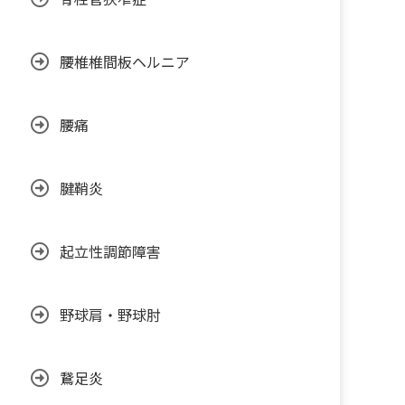
腰椎椎間板ヘルニア
腰痛
腱鞘炎
起立性調節障害
野球肩・野球肘
鵞足炎