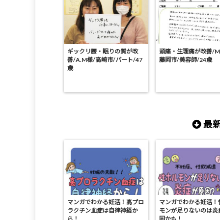
ギックリ腰・眠りの質が改
頭痛・生理痛が改善/M.
善/A.M様/高崎市/パート/47
藤岡市/美容師/24歳
歳
最新
マンガでわかる妊活！高プロ
マンガでわかる妊活！
ラクチン血症は自律神経か
モンが足りないのは炎
ら！
因かも！