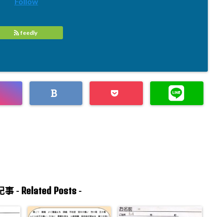
Follow
feedly
Related Posts
事 -
-