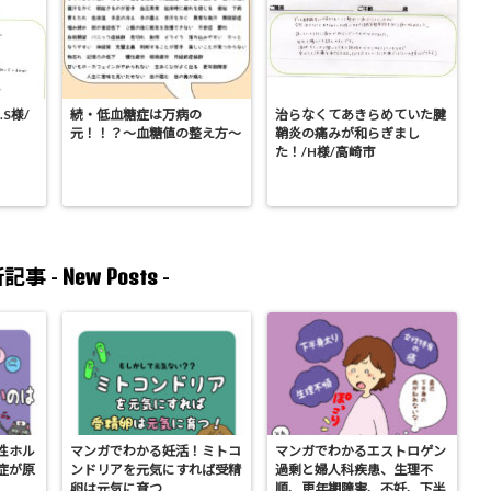
S様/
続・低血糖症は万病の
治らなくてあきらめていた腱
元！！？〜血糖値の整え方〜
鞘炎の痛みが和らぎまし
た！/H様/高崎市
New Posts
記事 -
-
性ホル
マンガでわかる妊活！ミトコ
マンガでわかるエストロゲン
症が原
ンドリアを元気にすれば受精
過剰と婦人科疾患、生理不
卵は元気に育つ
順、更年期障害、不妊、下半