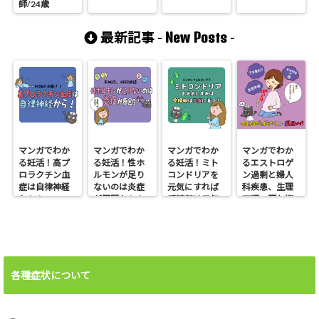
師/24歳
New Posts
最新記事 -
-
マンガでわか
マンガでわか
マンガでわか
マンガでわか
る妊活！高プ
る妊活！性ホ
る妊活！ミト
るエストロゲ
ロラクチン血
ルモンが足り
コンドリアを
ン過剰と婦人
症は自律神経
ないのは炎症
元気にすれば
科疾患、生理
から！
が原因かも！
受精卵は元気
不順、更年期
に育つ
障害、不妊、
下半身太り
各種症状について