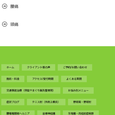
腰痛
頭痛
ホーム
クライアント様の声
ご予約/お問い合わせ
施術・料金
アクセス/受付時間
よくある質問
交通事故治療（併設やまぐち鍼灸整骨院）
お悩み別メニュー
症状ブログ
テニス肘（外側上顆炎）
野球肩・野球肘
腰椎椎間板ヘルニア
坐骨神経痛
生理痛・月経前症候群