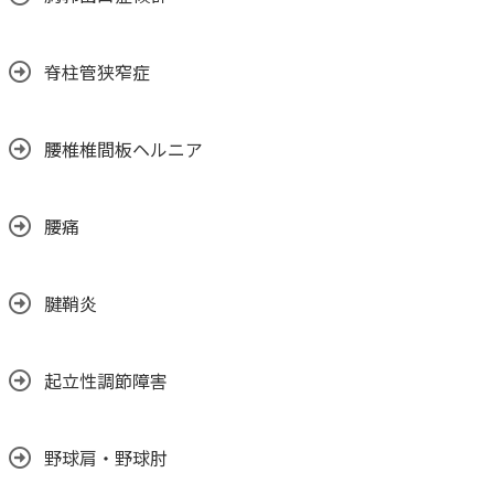
脊柱管狭窄症
腰椎椎間板ヘルニア
腰痛
腱鞘炎
起立性調節障害
野球肩・野球肘