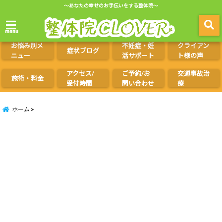
～あなたの幸せのお手伝いをする整体院～
menu
お悩み別メ
不妊症・妊
クライアン
症状ブログ
ニュー
活サポート
ト様の声
アクセス/
ご予約/お
交通事故治
施術・料金
受付時間
問い合わせ
療
ホーム