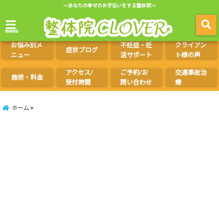
～あなたの幸せのお手伝いをする整体院～
menu
お悩み別メ
不妊症・妊
クライアン
症状ブログ
ニュー
活サポート
ト様の声
アクセス/
ご予約/お
交通事故治
施術・料金
受付時間
問い合わせ
療
ホーム