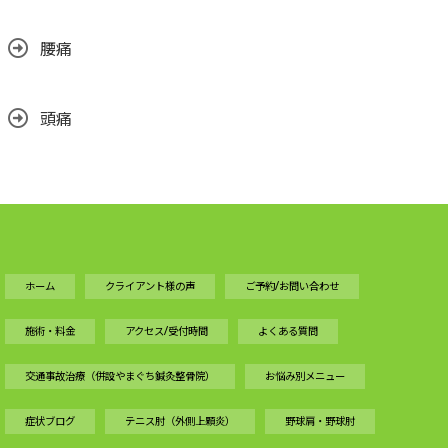
腰痛
頭痛
ホーム
クライアント様の声
ご予約/お問い合わせ
施術・料金
アクセス/受付時間
よくある質問
交通事故治療（併設やまぐち鍼灸整骨院）
お悩み別メニュー
症状ブログ
テニス肘（外側上顆炎）
野球肩・野球肘