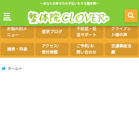
～あなたの幸せのお手伝いをする整体院～
menu
お悩み別メ
不妊症・妊
クライアン
症状ブログ
ニュー
活サポート
ト様の声
アクセス/
ご予約/お
交通事故治
施術・料金
受付時間
問い合わせ
療
ホーム