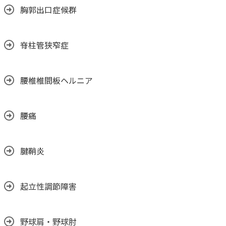
胸郭出口症候群
脊柱管狭窄症
腰椎椎間板ヘルニア
腰痛
腱鞘炎
起立性調節障害
野球肩・野球肘